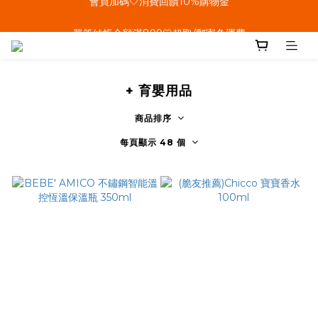
單筆結帳金額滿899🤍超取/郵寄免運費
單筆結帳金額滿899🤍超取/郵寄免運費
加Line好友🤍結帳輸碼送50購物金
會員加碼🤍消費回饋10%購物金
+ 育嬰用品
單筆結帳金額滿899🤍超取/郵寄免運費
商品排序
每頁顯示 48 個