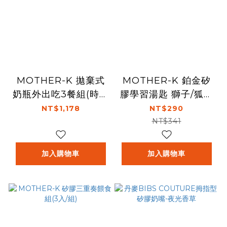
MOTHER-K 拋棄式
MOTHER-K 鉑金矽
奶瓶外出吃3餐組(時尚
膠學習湯匙 獅子/狐狸
灰)透明袋裝
款(4m+)
NT$1,178
NT$290
NT$341
加入購物車
加入購物車