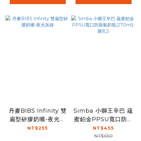
丹麥BIBS Infinity 雙
Simba 小獅王辛巴 蘊
扁型矽膠奶嘴-夜光灰
蜜鉑金PPSU寬口防脹
綠
氣奶瓶(270ml)-圓孔
NT$255
NT$455
S
NT$650