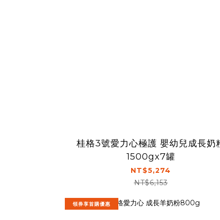
桂格3號愛力心極護 嬰幼兒成長奶
1500gx7罐
NT$5,274
NT$6,153
領券享首購優惠