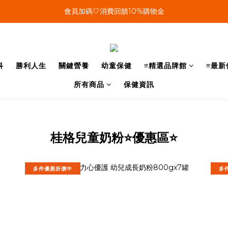
單筆結帳金額滿899🤍超取/郵寄免運費
會員加碼🤍消費回饋10%購物金
單筆結帳金額滿899🤍超取/郵寄免運費
科
勝利人生
關鍵營養
幼童保健
≡精選品牌館
≡最新
所有商品
保健資訊
桂格兒童奶粉⭐優惠區⭐
多件優惠折價中
多