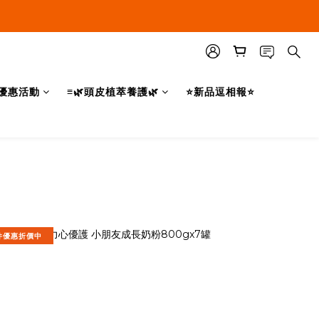
優惠活動
≡🌿頭皮植萃養護🌿
⭐新品逗相報⭐
件優惠折價中