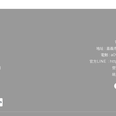
地址 : 嘉
電郵 : a
官方LINE : http
明
營
統