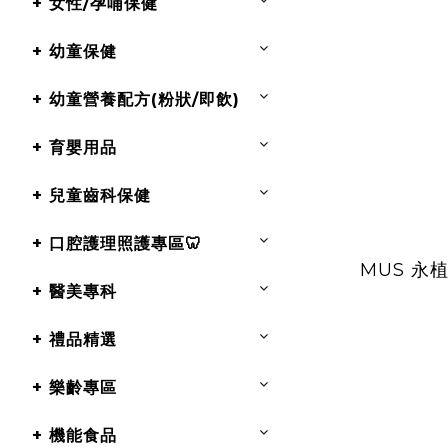
+ 女性/孕哺保健
+ 幼童保健
+ 幼童營養配方(粉狀/即飲)
+ 育嬰用品
+ 兒童齒科保健
+ 口腔護理照護專區🦷
MUS 永
+ 醫美專科
+ 禮品精選
+ 樂齡專區
+ 機能食品