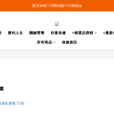
單筆結帳金額滿899🤍超取/郵寄免運費
會員加碼🤍消費回饋10%購物金
單筆結帳金額滿899🤍超取/郵寄免運費
科
勝利人生
關鍵營養
幼童保健
≡精選品牌館
≡最新
所有商品
保健資訊
植素