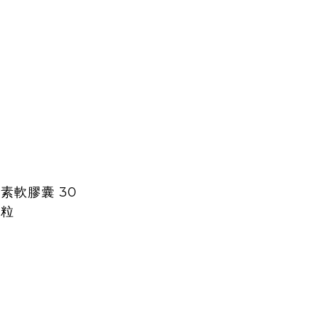
植素軟膠囊 30
粒