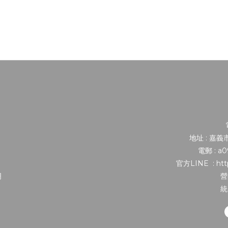
地址 : 嘉
電郵 : a
官方LINE : http
明
營
統