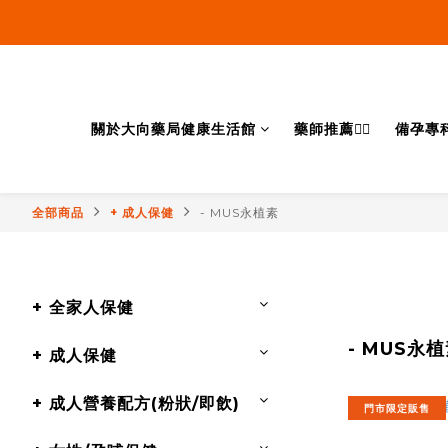
關於大向藥局健康生活館
藥師推薦👨‍⚕️
備孕專
全部商品
+ 成人保健
- MUS永植素
+ 全家人保健
- MUS永
+ 成人保健
+ 成人營養配方(粉狀/即飲)
門市限定販售