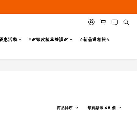
優惠活動
≡🌿頭皮植萃養護🌿
⭐新品逗相報⭐
商品排序
每頁顯示 48 個