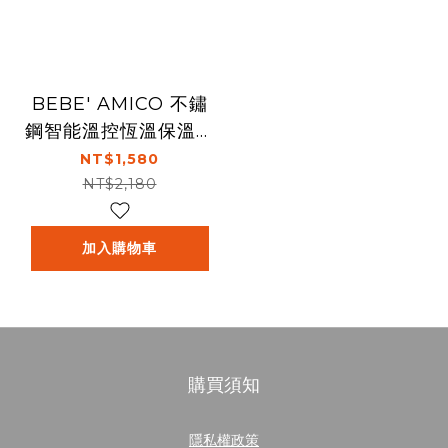
BEBE' AMICO 不鏽
鋼智能溫控恆溫保溫瓶
350ml
NT$1,580
NT$2,180
加入購物車
購買須知
隱私權政策