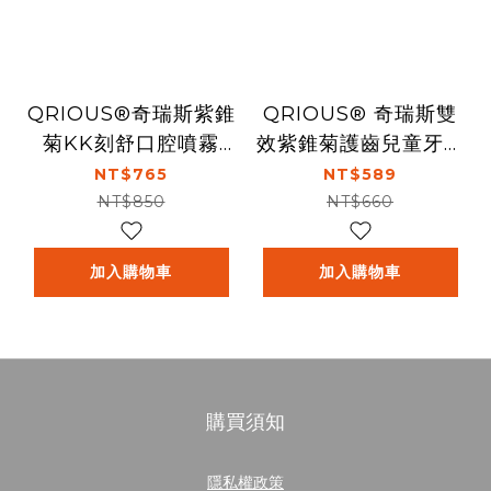
QRIOUS®奇瑞斯紫錐
QRIOUS® 奇瑞斯雙
菊KK刻舒口腔噴霧
效紫錐菊護齒兒童牙膏
40ml/瓶 (勁涼枇杷口
-2件組 (蜜蜜粉草莓/
NT$765
NT$589
味)
經典黃金柚)60g/條
NT$850
NT$660
加入購物車
加入購物車
購買須知
隱私權政策