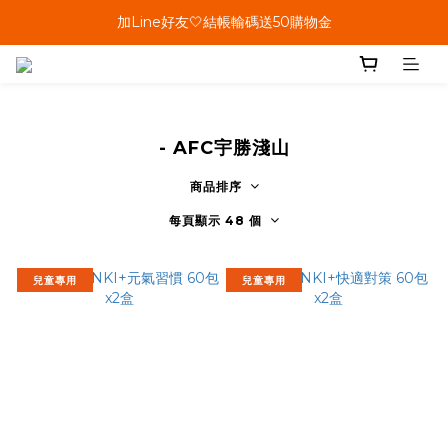
單筆結帳金額滿899🤍超取/郵寄免運費
加Line好友🤍結帳輸碼送50購物金
會員加碼🤍消費回饋10%購物金
單筆結帳金額滿899🤍超取/郵寄免運費
- AFC宇勝淺山
商品排序
每頁顯示 48 個
兒童專用
兒童專用