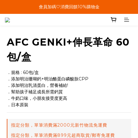
單筆結帳金額滿899🤍超取/郵寄免運費
會員加碼🤍消費回饋10%購物金
單筆結帳金額滿899🤍超取/郵寄免運費
AFC GENKI+伸長革命 60
包/盒
．規格 : 60包/盒
．添加明治珊瑚鈣+明治酪蛋白磷酸肽CPP
．添加明治乳清蛋白，營養補給!
．幫助孩子補足成長所需鈣質
．牛奶口味，小朋友接受度更高
．日本原裝
指定分類，單筆消費滿2000元新竹物流免運費
指定分類，單筆消費滿899元超商取貨/郵寄免運費