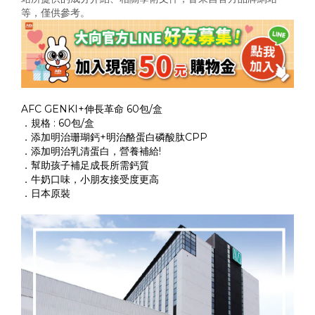
等，僅供參考。
AFC GENKI+伸長革命 60包/盒
．規格 : 60包/盒
．添加明治珊瑚鈣+明治酪蛋白磷酸肽CPP
．添加明治乳清蛋白，營養補給!
．幫助孩子補足成長所需鈣質
．牛奶口味，小朋友接受度更高
．日本原裝