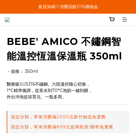
單筆結帳金額滿899🤍超取/郵寄免運費
會員加碼🤍消費回饋10%購物金
單筆結帳金額滿899🤍超取/郵寄免運費
BEBE' AMICO 不鏽鋼智
能溫控恆溫保溫瓶 350ml
・規格： 350ml
醫療級SUS316不鏽鋼。六段溫控隨心切換，
1°C精準微調，從茶水到70°C泡奶一鍵到餵，
外出沖泡從容育兒。一瓶多用。
指定分類，單筆消費滿2000元新竹物流免運費
指定分類，單筆消費滿899元超商取貨/郵寄免運費