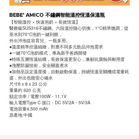
BEBE' AMICO 不鏽鋼智能溫控恆溫保溫瓶
【智能溫控 × 快速泡奶 × 長效恆溫】
醫療級SUS316不鏽鋼。六段溫控隨心切換，1°C精準微調，從
茶水到70°C泡奶一鍵到餵，
外出沖泡從容育兒。一瓶多用。
●溫度精準控溫細緻，對應不同多元飲品沖泡需求
●一鍵70°C泡奶模式，專為新手爸媽開發
●特殊五層恆溫結構，長效保溫更安心，兼顧抗腐蝕與耐用度
●洩壓防漏技術，安全關蓋煮水
●加熱至設定溫度後，自動啟動保溫，持續恆溫至關機或電量耗
盡，外出也能安心備水
尺寸8 x 8 x 23 公分
重量約 620 公克
額定功率 / 電壓100W・11.1V
輸入電壓Type C 接口・DC 5V/2A・5V/3A
電池容量4,500 mAh
原產地:中國