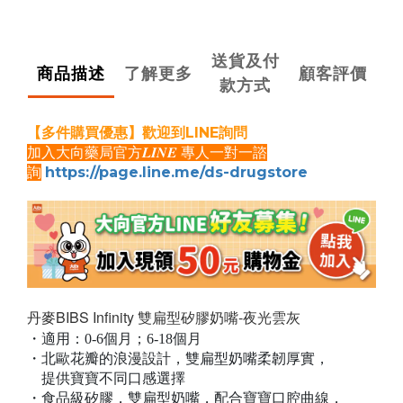
送貨及付
商品描述
了解更多
顧客評價
款方式
【
多件購買優惠
】歡迎到LINE詢問
加入大向藥局官方𝑳𝑰𝑵𝑬 專⼈一對一諮
詢
https://page.line.me/ds-drugstore
丹麥BIBS Infinity 雙扁型矽膠奶嘴-夜光雲灰
・適用：0-6個月；6-18個月
・北歐花瓣的浪漫設計，雙扁型奶嘴柔韌厚實，
提供寶寶不同口感選擇
・食品級矽膠，雙扁型奶嘴，配合寶寶口腔曲線，