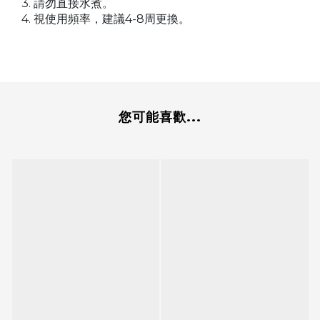
3.
請勿直接水煮
。
4.
4-8
視使
⽤
頻率，建議
周更換。
您可能喜歡...