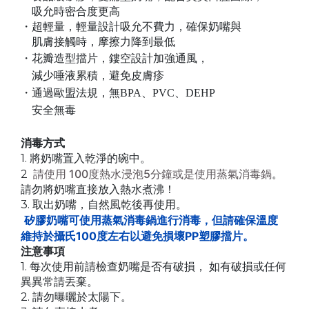
吸允時密合度更高
・超輕量，輕量設計吸允不費力，確保奶嘴與
肌膚接觸時，摩擦力降到最低
・花瓣造型擋片，鏤空設計加強通風，
減少唾液累積，避免皮膚疹
・通過歐盟法規，無BPA、PVC、DEHP
安全無毒
消毒
⽅
式
1.
將奶嘴置入乾淨的碗中。
請使用 100度熱水浸泡5分鐘或是使用蒸氣消毒鍋
2
。
請勿將奶嘴直接放入熱水煮沸！
3.
取出奶嘴，
⾃
然風乾後再使
⽤
。
矽膠奶嘴可使用蒸氣消毒鍋進行消毒，但請確保溫度
維持於攝氏100度左右以避免損壞PP塑膠擋片。
注意事項
1.
每次使
⽤
前請檢查奶嘴是否有破損，
如有破損或任何
異異常請丟棄。
2.
請勿曝曬於太陽下。