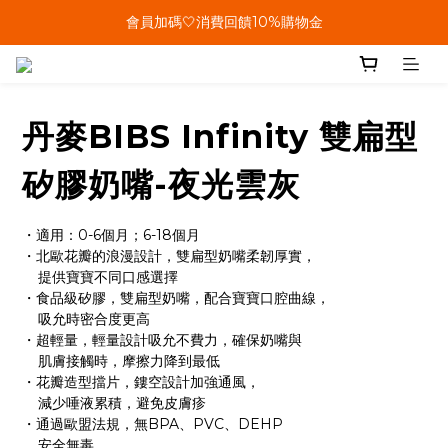
單筆結帳金額滿899🤍超取/郵寄免運費
會員加碼🤍消費回饋10%購物金
單筆結帳金額滿899🤍超取/郵寄免運費
丹麥BIBS Infinity 雙扁型
矽膠奶嘴-夜光雲灰
・適用：0-6個月；6-18個月
・北歐花瓣的浪漫設計，雙扁型奶嘴柔韌厚實，
    提供寶寶不同口感選擇
・食品級矽膠，雙扁型奶嘴，配合寶寶口腔曲線，
    吸允時密合度更高
・超輕量，輕量設計吸允不費力，確保奶嘴與
    肌膚接觸時，摩擦力降到最低
・花瓣造型擋片，鏤空設計加強通風，
    減少唾液累積，避免皮膚疹
・通過歐盟法規，無BPA、PVC、DEHP
    安全無毒