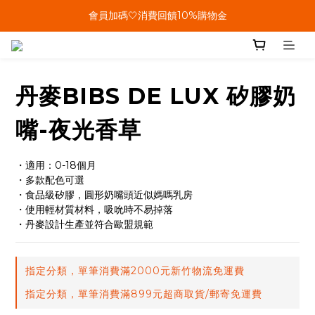
單筆結帳金額滿899🤍超取/郵寄免運費
會員加碼🤍消費回饋10%購物金
單筆結帳金額滿899🤍超取/郵寄免運費
丹麥BIBS DE LUX 矽膠奶
嘴-夜光香草
・適用：0-18個月
・多款配色可選
・食品級矽膠，圓形奶嘴頭近似媽嗎乳房
・使用輕材質材料，吸吮時不易掉落
・丹麥設計生產並符合歐盟規範
指定分類，單筆消費滿2000元新竹物流免運費
指定分類，單筆消費滿899元超商取貨/郵寄免運費