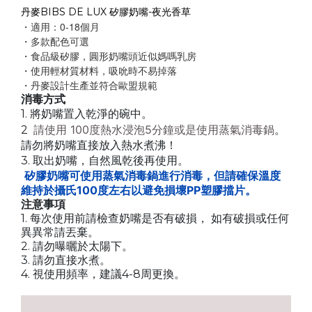
丹麥BIBS DE LUX 矽膠奶嘴-夜光香草
・適用：0-18個月
・多款配色可選
・食品級矽膠，圓形奶嘴頭近似媽嗎乳房
・使用輕材質材料，吸吮時不易掉落
・丹麥設計生產並符合歐盟規範
消毒
⽅
式
1.
將奶嘴置入乾淨的碗中。
請使用 100度熱水浸泡5分鐘或是使用蒸氣消毒鍋
2
。
請勿將奶嘴直接放入熱水煮沸！
3.
取出奶嘴，
⾃
然風乾後再使
⽤
。
矽膠奶嘴可使用蒸氣消毒鍋進行消毒，但請確保溫度
維持於攝氏100度左右以避免損壞PP塑膠擋片。
注意事項
1.
每次使
⽤
前請檢查奶嘴是否有破損，
如有破損或任何
異異常請丟棄。
2.
請勿曝曬於太陽下。
3.
請勿直接水煮
。
4.
4-8
視使
⽤
頻率，建議
周更換。