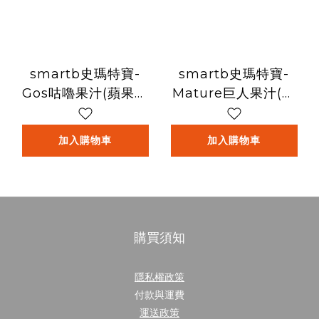
smartb史瑪特寶-
smartb史瑪特寶-
Gos咕嚕果汁(蘋果口
Mature巨人果汁(百
味)6包/盒
香果口味)6包/盒
加入購物車
加入購物車
購買須知
隱私權政策
付款與運費
運送政策