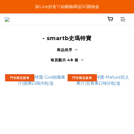
單筆結帳金額滿899🤍超取/郵寄免運費
加Line好友🤍結帳輸碼送50購物金
會員加碼🤍消費回饋10%購物金
單筆結帳金額滿899🤍超取/郵寄免運費
- smartb史瑪特寶
商品排序
每頁顯示 48 個
門市限定販售
門市限定販售