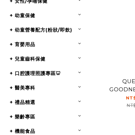
+ 女性/孕哺保健
+ 幼童保健
+ 幼童營養配方(粉狀/即飲)
+ 育嬰用品
+ 兒童齒科保健
+ 口腔護理照護專區🦷
QUE
+ 醫美專科
GOODN
級全素藻
NT$
+ 禮品精選
NT
+ 樂齡專區
+ 機能食品