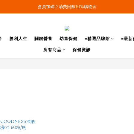
單筆結帳金額滿899🤍超取/郵寄免運費
會員加碼🤍消費回饋10%購物金
單筆結帳金額滿899🤍超取/郵寄免運費
科
勝利人生
關鍵營養
幼童保健
≡精選品牌館
≡最新
所有商品
保健資訊