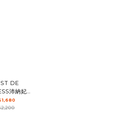
ST DE
ESS沛納妃頂
油 60粒/瓶
1,680
$2,200