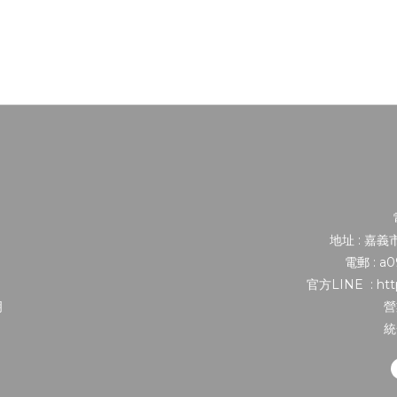
地址 : 嘉
電郵 : a
官方LINE : http
明
營
統