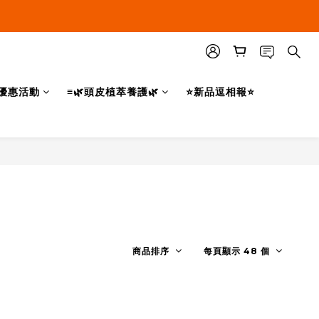
優惠活動
≡🌿頭皮植萃養護🌿
⭐新品逗相報⭐
商品排序
每頁顯示 48 個