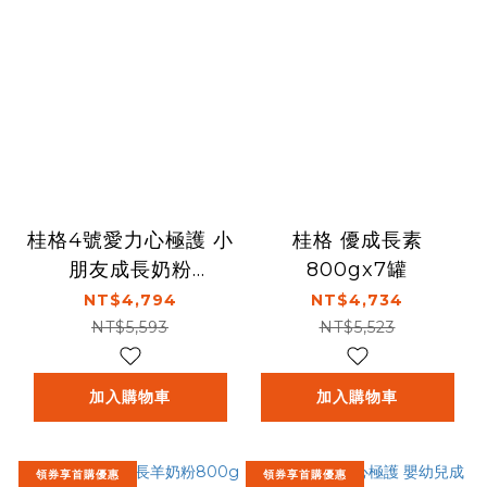
桂格4號愛力心極護 小
桂格 優成長素
朋友成長奶粉
800gx7罐
1500gx7罐
NT$4,794
NT$4,734
NT$5,593
NT$5,523
加入購物車
加入購物車
領券享首購優惠
領券享首購優惠