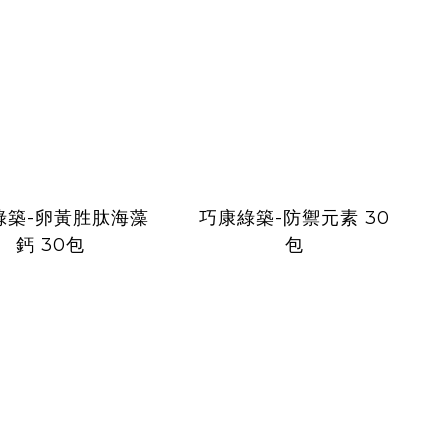
綠築-卵黃胜肽海藻
巧康綠築-防禦元素 30
鈣 30包
包