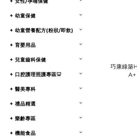
+ 女性/孕哺保健
+ 幼童保健
+ 幼童營養配方(粉狀/即飲)
+ 育嬰用品
+ 兒童齒科保健
巧康綠築H
+ 口腔護理照護專區🦷
A+
+ 醫美專科
+ 禮品精選
+ 樂齡專區
+ 機能食品