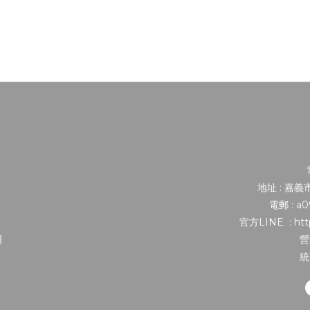
地址 : 嘉
電郵 : a
官方LINE : http
明
營
統