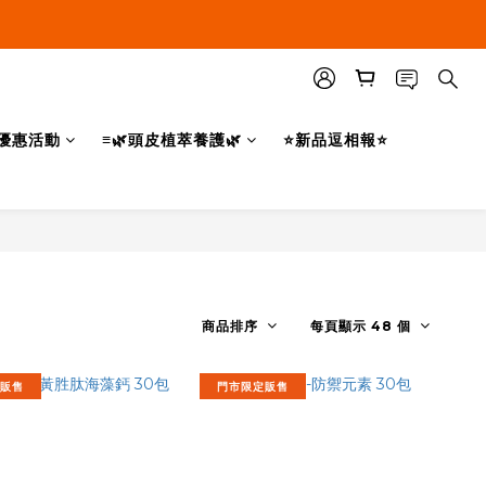
優惠活動
≡🌿頭皮植萃養護🌿
⭐新品逗相報⭐
商品排序
每頁顯示 48 個
販售
門市限定販售