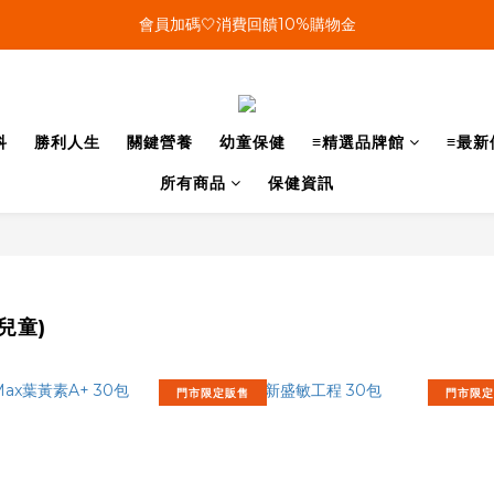
單筆結帳金額滿899🤍超取/郵寄免運費
會員加碼🤍消費回饋10%購物金
單筆結帳金額滿899🤍超取/郵寄免運費
科
勝利人生
關鍵營養
幼童保健
≡精選品牌館
≡最新
所有商品
保健資訊
兒童)
門市限定販售
門市限定