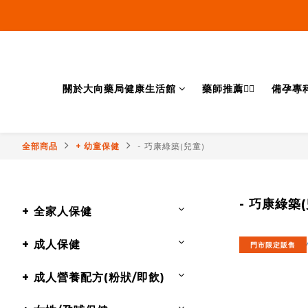
關於大向藥局健康生活館
藥師推薦👨‍⚕️
備孕專
全部商品
+ 幼童保健
- 巧康綠築(兒童)
- 巧康綠築(
+ 全家人保健
+ 成人保健
門市限定販售
+ 成人營養配方(粉狀/即飲)