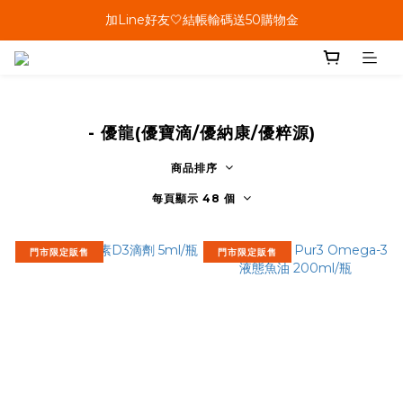
單筆結帳金額滿899🤍超取/郵寄免運費
加Line好友🤍結帳輸碼送50購物金
會員加碼🤍消費回饋10%購物金
單筆結帳金額滿899🤍超取/郵寄免運費
- 優龍(優寶滴/優納康/優粹源)
商品排序
每頁顯示 48 個
門市限定販售
門市限定販售