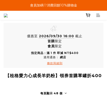
單筆結帳金額滿899🤍超取/郵寄免運費
會員加碼🤍消費回饋10%購物金
單筆結帳金額滿899🤍超取/郵寄免運費
優惠至
2026/09/30 16:00
截止
首購
限定
會員
限定
指定商品：滿 1 件 即減 NT$400
適用通路：
網店
條款與細則
【桂格愛力心成長羊奶粉】領券首購單罐折400
每頁顯示 48 個