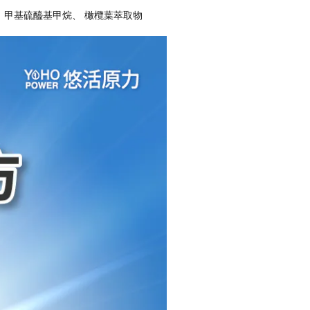
)、甲基硫醯基甲烷、 橄欖葉萃取物