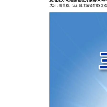
悠活原力 悠活關健複方膠囊UC-ll
成分 : 薑黃粉、流行鏈球菌發酵物(含