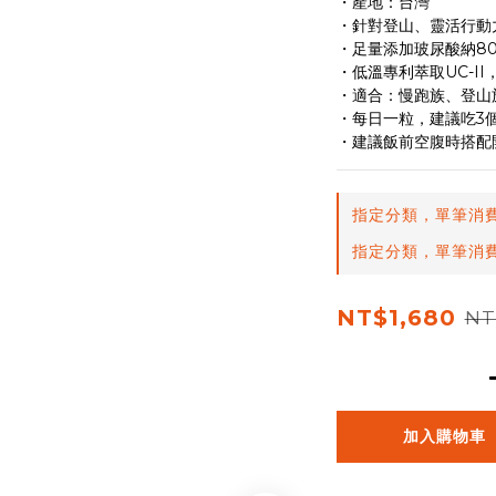
・產地：台灣
・針對登山、靈活行動
・足量添加玻尿酸納80m
・低溫專利萃取UC-I
・適合：慢跑族、登山
・每日一粒，建議吃3
・建議飯前空腹時搭配開
指定分類，單筆消費
指定分類，單筆消費
NT$1,680
NT
加入購物車