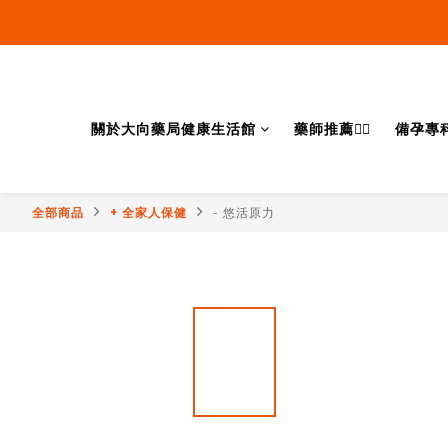
關於大向藥局健康生活館
藥師推薦👨‍⚕️
備孕專
全部商品
+ 全家人保健
- 悠活原力