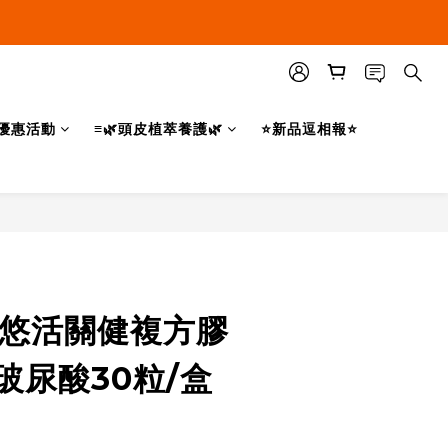
優惠活動
≡🌿頭皮植萃養護🌿
⭐新品逗相報⭐
立即購買
 悠活關健複方膠
+玻尿酸30粒/盒