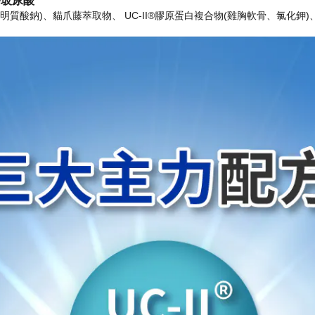
+玻尿酸
透明質酸鈉)、貓爪藤萃取物、 UC-II®膠原蛋白複合物(雞胸軟骨、氯化鉀