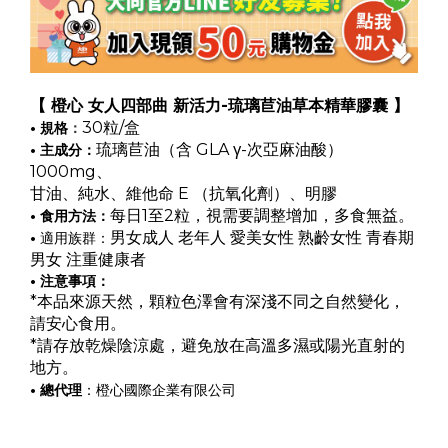
【 橙心 女人四部曲 新活力-琉璃苣油草本精華膠囊 】
30粒/盒
•
規格
：
琉璃苣油（含 GLA γ-次亞麻油酸）
•
主成分：
1000mg、
甘油、純水、維他命 E （抗氧化劑）、明膠
每日1至2粒，視需要調整增加，多食無益。
•
食用方法：
適用族群：
男女成人
老年人
愛美女性
熟齡女性
青春期
•
男女
注重健康者
•
注意事項：
*本品來源天然，顆粒色澤會有深淺不同之自然變化，
請安心食用。
*請存放乾燥陰涼處，避免放在高溫多濕或陽光直射的
地方。
• 總代理
：橙心國際企業有限公司