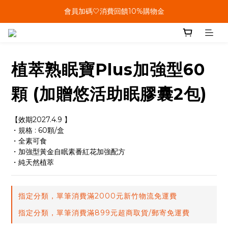
單筆結帳金額滿899🤍超取/郵寄免運費
會員加碼🤍消費回饋10%購物金
單筆結帳金額滿899🤍超取/郵寄免運費
植萃熟眠寶Plus加強型60
顆 (加贈悠活助眠膠囊2包)
【效期2027.4.9 】
・規格 : 60顆/盒
・全素可食
・加強型黃金自眠素番紅花加強配方
・純天然植萃
指定分類，單筆消費滿2000元新竹物流免運費
指定分類，單筆消費滿899元超商取貨/郵寄免運費