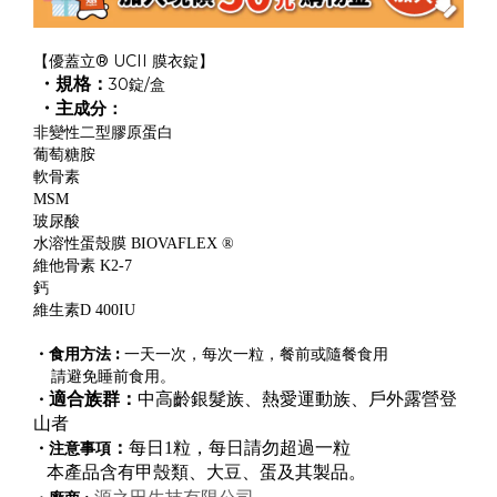
【優蓋立® UCII 膜衣錠】
・規格：
30錠/盒
・主
成分：
非變性二型膠原蛋白
葡萄糖胺
軟骨素
MSM
玻尿酸
水溶性蛋殼膜 BIOVAFLEX ®
維他骨素 K2-7
鈣
維生素D 400IU
・食用方法 :
一天一次，每次一粒，餐前或隨餐食用
請避免睡前食用。
適合族群：
中高齡銀髮族、熱愛運動族、戶外露營登
・
山者
：
每日1粒，每日請勿超過一粒
・注意事項
本產品含有甲殼類、大豆、蛋及其製品。