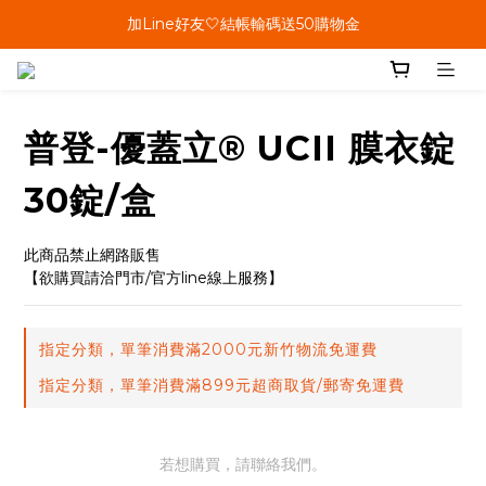
單筆結帳金額滿899🤍超取/郵寄免運費
加Line好友🤍結帳輸碼送50購物金
會員加碼🤍消費回饋10%購物金
單筆結帳金額滿899🤍超取/郵寄免運費
普登-優蓋立® UCII 膜衣錠
30錠/盒
此商品禁止網路販售
【欲購買請洽門市/官方line線上服務】
指定分類，單筆消費滿2000元新竹物流免運費
指定分類，單筆消費滿899元超商取貨/郵寄免運費
若想購買，請聯絡我們。