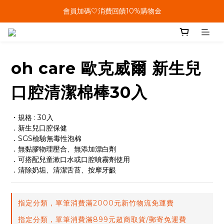
單筆結帳金額滿899🤍超取/郵寄免運費
會員加碼🤍消費回饋10%購物金
單筆結帳金額滿899🤍超取/郵寄免運費
oh care 歐克威爾 新生兒
口腔清潔棉棒30入
・規格 : 30入
．新生兒口腔保健
．SGS檢驗無毒性泡棉
．無黏膠物理壓合、無添加漂白劑
．可搭配兒童漱口水或口腔噴霧劑使用
．清除奶垢、清潔舌苔、按摩牙齦
指定分類，單筆消費滿2000元新竹物流免運費
指定分類，單筆消費滿899元超商取貨/郵寄免運費