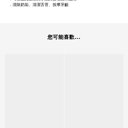
．清除奶垢、清潔舌苔、按摩牙齦
您可能喜歡...