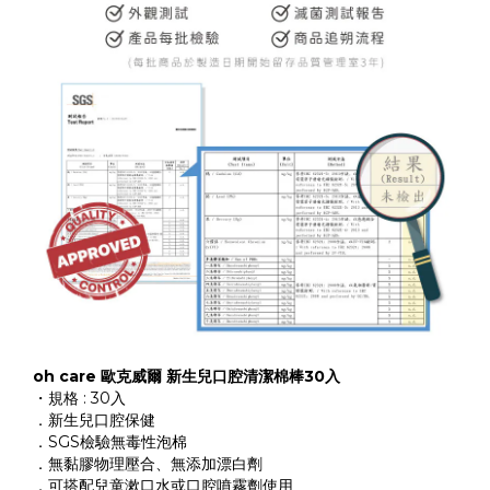
oh care 歐克威爾 新生兒口腔清潔棉棒30入
・規格 : 30入
．新生兒口腔保健
．SGS檢驗無毒性泡棉
．無黏膠物理壓合、無添加漂白劑
．可搭配兒童漱口水或口腔噴霧劑使用