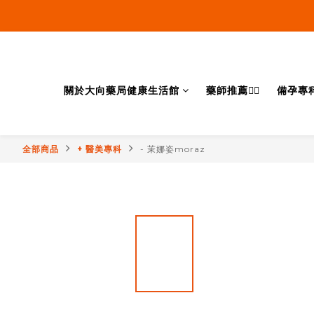
關於大向藥局健康生活館
藥師推薦👨‍⚕️
備孕專
全部商品
+ 醫美專科
- 茉娜姿moraz