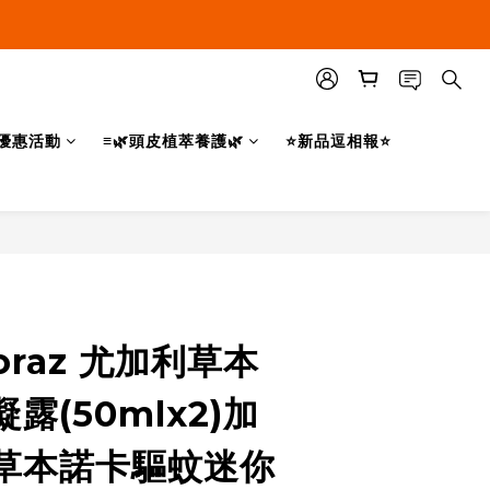
優惠活動
≡🌿頭皮植萃養護🌿
⭐新品逗相報⭐
立即購買
raz 尤加利草本
露(50mlx2)加
草本諾卡驅蚊迷你