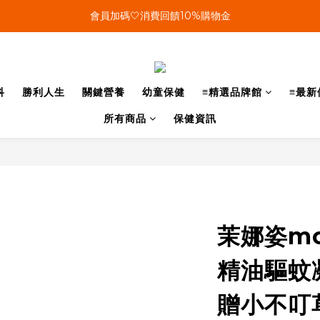
單筆結帳金額滿899🤍超取/郵寄免運費
會員加碼🤍消費回饋10%購物金
單筆結帳金額滿899🤍超取/郵寄免運費
科
勝利人生
關鍵營養
幼童保健
≡精選品牌館
≡最新
所有商品
保健資訊
茉娜姿mo
精油驅蚊凝
贈小不叮