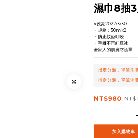
濕巾8抽
⭐效期2027/3/30
・規格：50mlx2
・防止蚊蟲叮咬
・手腳不再紅豆冰
全家人的肌膚防護罩
指定分類，單筆消費
指定分類，單筆消費
NT$980
NT$1
加入購物車