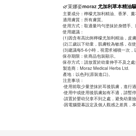
茉娜姿moraz
🌿
尤加利草本精油
主要成分：檸檬尤加利精油、香茅、薰
適用膚質：所有膚質。
使用方式：取適量均勻塗抹於身體手、
使用建議：
(1)因含有高比例檸檬尤加利精油，
(2)三歲以下幼童，肌膚較為敏感，在
(3)建議每5-6小時，視需求補噴一次
保存期限：依商品包裝顯示。
保存方式：請放置於幼童伸手不及之處
製造商：Moraz Medical Herbs Ltd.
產地：以色列(原裝進口)。
注意事項：
‧使用前取少量塗抹於耳後肌膚，進行
‧使用中或使用後肌膚如有不適，請暫
‧請置於嬰幼兒拿不到之處，避免幼童
‧因電腦螢幕設定及個人觀感之差異，