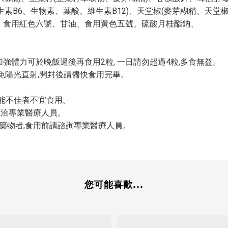
維生素B6、生物素、葉酸、維生素B12)、天堂椒(麥芽糊精、天堂
鈦、食用紅色六號、甘油、食用黃色五號、硫酸月桂酯鈉、
欲加強體力可於晚飯過後再食用2粒, 一日請勿超過4粒,多食無益。
避免陽光直射,開封後請儘快食用完畢。
功能不佳者不宜食用。
並請洽專業醫療人員。
他藥物者,食用前請諮詢專業醫療人員。
您可能喜歡...