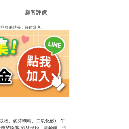
顧客評價
方品牌網站等，僅供參考。
萃取物、麥芽糊精、二氧化矽)、牛
母發酵物(啤酒酵母粉、菸鹼酸、泛