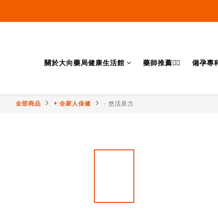
關於大向藥局健康生活館
藥師推薦👨‍⚕️
備孕專
全部商品
+ 全家人保健
- 悠活原力