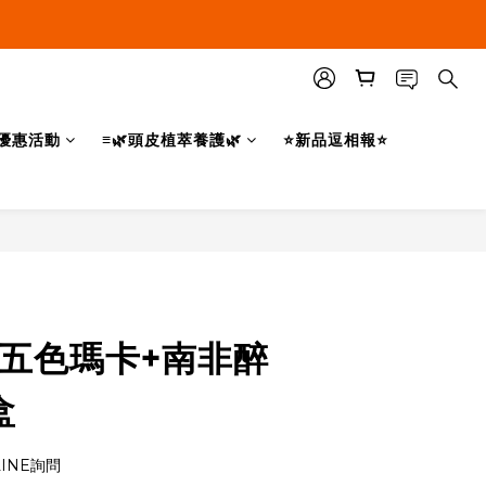
優惠活動
≡🌿頭皮植萃養護🌿
⭐新品逗相報⭐
立即購買
 五色瑪卡+南非醉
盒
INE詢問