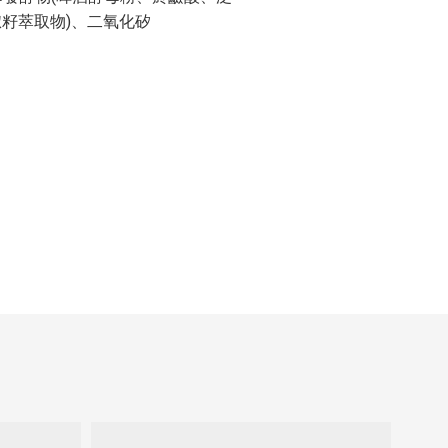
椒籽萃取物)、二氧化矽