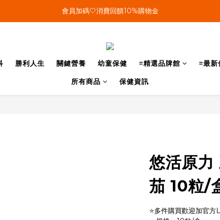
單筆結帳金額滿899🤍超取/郵寄免運費
會員加碼🤍消費回饋10%購物金
單筆結帳金額滿899🤍超取/郵寄免運費
科
勝利人生
關鍵營養
幼童保健
≡精選品牌館
≡最新
所有商品
保健資訊
悠活原力
茄 10粒/
⭐多件購買歡迎加官方L