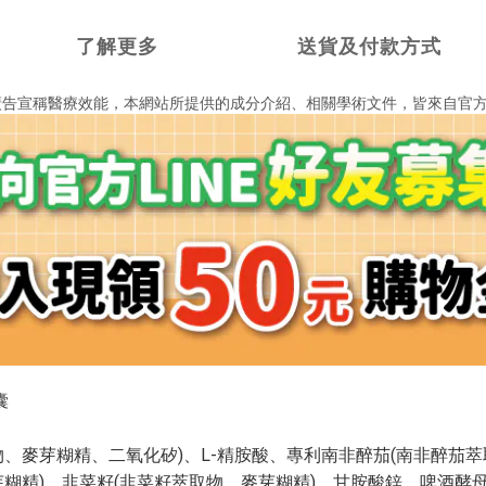
了解更多
送貨及付款方式
廣告宣稱醫療效能，
本網站所提供的成分介紹、相關學術文件，
皆來自官
囊
、麥芽糊精、二氧化矽)、L-精胺酸、專利南非醉茄(南非醉茄
芽糊精)、韭菜籽(韭菜籽萃取物、麥芽糊精)、甘胺酸鋅、啤酒酵