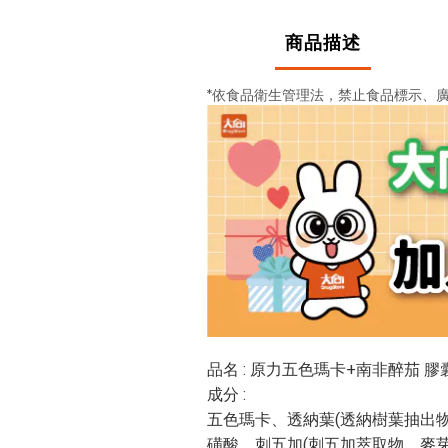
商品描述
*依食品衛生管理法，禁止食品標示、
品名 : 原力五色瑪卡+南非醉茄 膠
成分 :
五色瑪卡、透納葉(透納樹葉抽出物
磺酸、刺五加(刺五加萃取物、麥