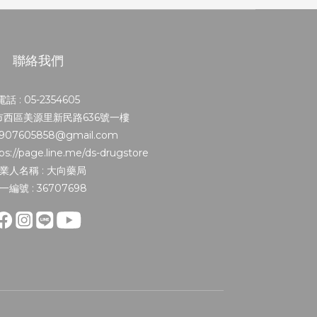
聯絡我們
電話 : 05-2354605
義市西區美源里新民路636號一樓
0907605858@gmail.com
s://page.line.me/ds-drugstore
業人名稱 : 大向藥局
一編號 : 36707698