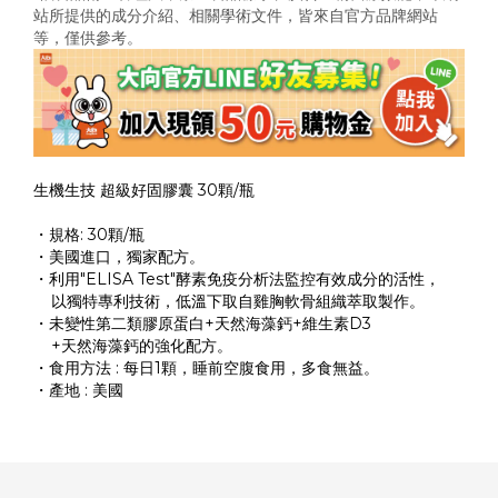
站所提供的成分介紹、相關學術文件，
皆來自官方品牌網站
等，僅供參考。
生機生技 超級好固膠囊 30顆/瓶
・規格: 30顆/瓶
・美國進口，獨家配方。
・利用"ELISA Test"酵素免疫分析法監控有效成分的活性，
以獨特專利技術，低溫下取自雞胸軟骨組織萃取製作。
・未變性第二類膠原蛋白+天然海藻鈣+維生素D3
+天然海藻鈣的強化配方。
・食用方法 : 每日1顆，睡前空腹食用，多食無益。
・產地 : 美國