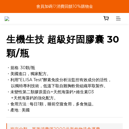
單筆結帳金額滿899🤍超取/郵寄免運費
會員加碼🤍消費回饋10%購物金
單筆結帳金額滿899🤍超取/郵寄免運費
生機生技 超級好固膠囊 30
顆/瓶
・規格: 30顆/瓶
・美國進口，獨家配方。
・利用"ELISA Test"酵素免疫分析法監控有效成分的活性，
    以獨特專利技術，低溫下取自雞胸軟骨組織萃取製作。
・未變性第二類膠原蛋白+天然海藻鈣+維生素D3 
    +天然海藻鈣的強化配方。
・食用方法 : 每日1顆，睡前空腹食用，多食無益。
・產地 : 美國