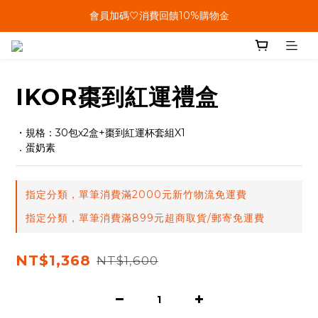
單筆結帳金額滿899🤍超取/郵寄免運費
會員加碼🤍消費回饋10%購物金
單筆結帳金額滿899🤍超取/郵寄免運費
IKOR棗到紅運禮盒
・規格：30包x2盒+棗到紅運杯套組X1
．蛋奶素
指定分類，單筆消費滿2000元新竹物流免運費
指定分類，單筆消費滿899元超商取貨/郵寄免運費
NT$1,368
NT$1,600