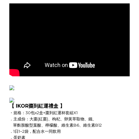
【 IKOR棗到紅運禮盒 】
・規格：30包x2盒+棗到紅運杯套組X1
．主成份：大棗(紅棗)、枸杞、卵黃萃取物、鐵、
單麩胺酸型葉酸、檸檬酸、維生素B6、維生素B12
．1日1~2袋，配合水一同飲用
．蛋奶素