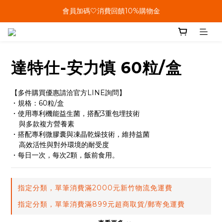
單筆結帳金額滿899🤍超取/郵寄免運費
會員加碼🤍消費回饋10%購物金
單筆結帳金額滿899🤍超取/郵寄免運費
達特仕-安力慎 60粒/盒
【多件購買優惠請洽官方LINE詢問】
・規格：60粒/盒
・使用專利機能益生菌，搭配3重包埋技術
    與多款複方營養素
・搭配專利微膠囊與凍晶乾燥技術，維持益菌
    高效活性與對外環境的耐受度
・每日一次，每次2顆，飯前食用。
指定分類，單筆消費滿2000元新竹物流免運費
指定分類，單筆消費滿899元超商取貨/郵寄免運費