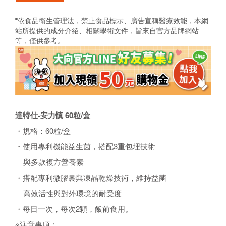
*依食品衛生管理法，禁止食品標示、廣告宣稱醫療效能，
本網
站所提供的成分介紹、相關學術文件，
皆來自官方品牌網站
等，僅供參考。
達特仕-安力慎 60粒/盒
・規格：60粒/盒
・使用專利機能益生菌，搭配3重包埋技術
與多款複方營養素
・搭配專利微膠囊與凍晶乾燥技術，維持益菌
高效活性與對外環境的耐受度
・每日一次，每次2顆，飯前食用。
※注意事項：