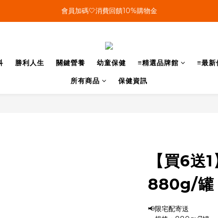
單筆結帳金額滿899🤍超取/郵寄免運費
會員加碼🤍消費回饋10%購物金
單筆結帳金額滿899🤍超取/郵寄免運費
科
勝利人生
關鍵營養
幼童保健
≡精選品牌館
≡最新
所有商品
保健資訊
【買6送1
880g/罐
📢限宅配寄送