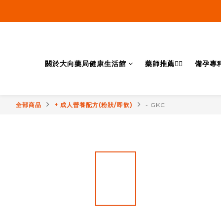
關於大向藥局健康生活館
藥師推薦👨‍⚕️
備孕專
全部商品
+ 成人營養配方(粉狀/即飲)
- GKC