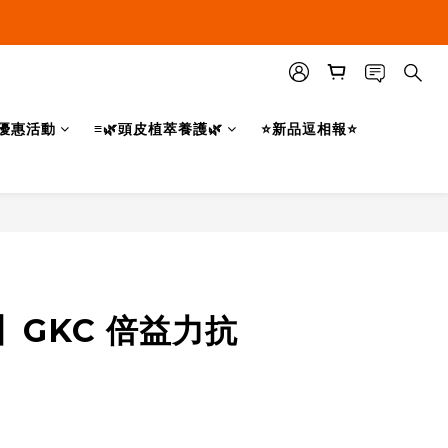
優惠活動
≡🌿頭皮植萃養護🌿
⭐新品逗相報⭐
立即購買
】GKC 倍益力抗