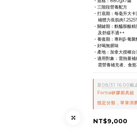
・規格：880gx7罐
・三階段營養配方
・打底期：每毫升大卡
    補體力長肌肉1.2525
・關鍵期：麩醯胺酸精
    及舒緩不適++
・養復期：專利β-葡聚
・好喝無腥味
・產地：加拿大授權台
・適用對象：需熱量補
    需營養補充者、食
至
08/31 16:00
截
Fortia矽膠廚具組
指定分類，單筆消費
NT$9,000