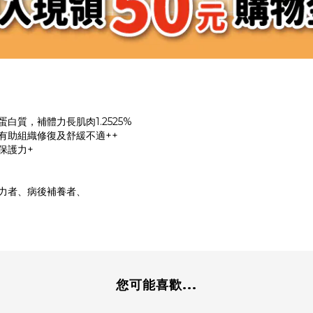
質，補體力長肌肉1.2525%
有助組織修復及舒緩不適++
保護力+
力者、病後補養者、
您可能喜歡...