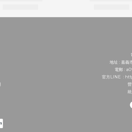
地址 : 嘉
電郵 : a
官方LINE : http
明
營
統