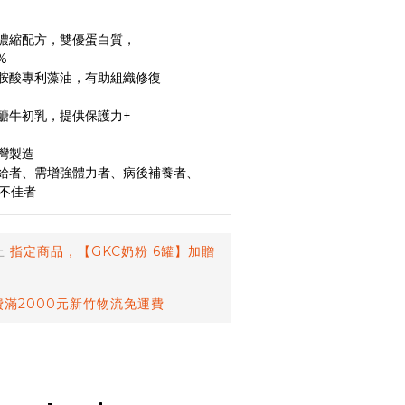
濃縮配方，雙優蛋白質，
%
胺酸專利藻油，有助組織修復
醣牛初乳，提供保護力+
灣製造
給者、需增強體力者、病後補養者、
慾不佳者
止
指定商品，【GKC奶粉 6罐】加贈
滿2000元新竹物流免運費