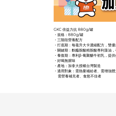
GKC 倍益力抗 880g/罐
・規格：880g/罐
・三階段營養配方
・打底期：每毫升大卡濃縮配方，雙優蛋白
・關鍵期：麩醯胺酸精胺酸專利藻油，
・養復期：專利β-葡聚醣牛初乳，提供
・好喝無腥味
・產地：加拿大授權台灣製造
・適用對象：需熱量補給者、需增強體
需營養補充者、食慾不佳者