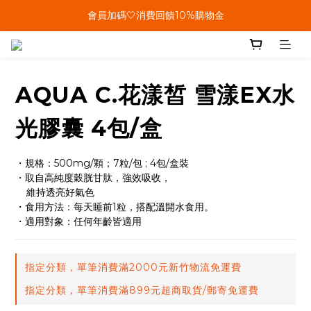
會員加碼🤍消費回饋10%購物金
單筆結帳金額滿899🤍超取/郵寄免運費
單筆結帳金額滿899🤍超取/郵寄免運費
AQUA C.花漾皙 雪漾EX水
光膠囊 4包/盒
・規格：500mg/顆；7粒/包 ; 4包/盒裝
・取自高純度穀胱甘肽，強效吸收，
    維持透亮好氣色
・食用方法：每天睡前1粒，搭配溫開水食用。
・適用對象：任何年齡皆適用
指定分類，單筆消費滿2000元新竹物流免運費
指定分類，單筆消費滿899元超商取貨/郵寄免運費