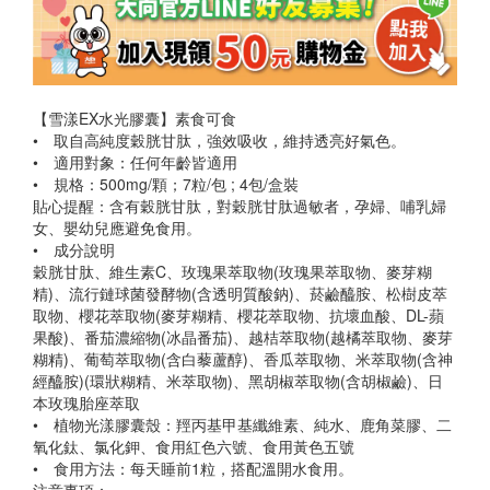
【雪漾EX水光膠囊】素食可食
• 取自高純度穀胱甘肽，強效吸收，維持透亮好氣色。
• 適用對象：任何年齡皆適用
• 規格：500mg/顆；7粒/包 ; 4包/盒裝
貼心提醒：含有穀胱甘肽，對穀胱甘肽過敏者，孕婦、哺乳婦
女、嬰幼兒應避免食用。
• 成分說明
穀胱甘肽、維生素C、玫瑰果萃取物(玫瑰果萃取物、麥芽糊
精)、流行鏈球菌發酵物(含透明質酸鈉)、菸鹼醯胺、松樹皮萃
取物、櫻花萃取物(麥芽糊精、櫻花萃取物、抗壞血酸、DL-蘋
果酸)、番茄濃縮物(冰晶番茄)、越桔萃取物(越橘萃取物、麥芽
糊精)、葡萄萃取物(含白藜蘆醇)、香瓜萃取物、米萃取物(含神
經醯胺)(環狀糊精、米萃取物)、黑胡椒萃取物(含胡椒鹼)、日
本玫瑰胎座萃取
• 植物光漾膠囊殼：羥丙基甲基纖維素、純水、鹿角菜膠、二
氧化鈦、氯化鉀、食用紅色六號、食用黃色五號
• 食用方法：每天睡前1粒，搭配溫開水食用。