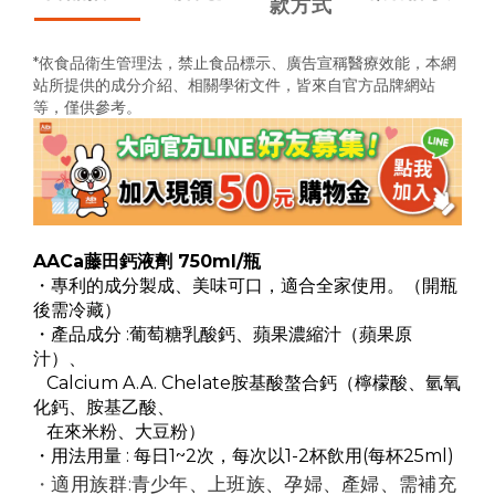
款方式
*依食品衛生管理法，禁止食品標示、廣告宣稱醫療效能，
本網
站所提供的成分介紹、相關學術文件，
皆來自官方品牌網站
等，僅供參考。
AACa藤田鈣液劑 750ml/瓶
・專利的成分製成、美味可口，適合全家使用。（開瓶
後需冷藏）
・產品成分 :葡萄糖乳酸鈣、蘋果濃縮汁（蘋果原
汁）、
Calcium A.A. Chelate胺基酸螯合鈣（檸檬酸、氫氧
化鈣、胺基乙酸、
在來米粉、大豆粉）
・用法用量 : 每日1~2次，每次以1-2杯飲用(每杯25ml)
・
適用族群:青少年、上班族、孕婦、產婦、需補充