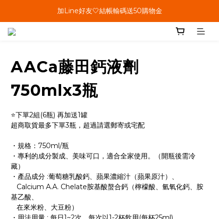
單筆結帳金額滿899🤍超取/郵寄免運費
加Line好友🤍結帳輸碼送50購物金
會員加碼🤍消費回饋10%購物金
單筆結帳金額滿899🤍超取/郵寄免運費
AACa藤田鈣液劑
750mlx3瓶
⭐下單2組(6瓶) 再加送1罐
超商取貨最多下單3瓶，超過請選郵寄或宅配
・規格：750ml/瓶
・專利的成分製成、美味可口，適合全家使用。（開瓶後需冷
藏）
・產品成分 :葡萄糖乳酸鈣、蘋果濃縮汁（蘋果原汁）、
   Calcium A.A. Chelate胺基酸螯合鈣（檸檬酸、氫氧化鈣、胺
基乙酸、
   在來米粉、大豆粉） 
・用法用量 : 每日1~2次，每次以1-2杯飲用(每杯25ml)