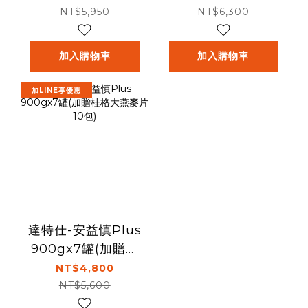
片10包)
NT$5,950
NT$6,300
加入購物車
加入購物車
加LINE享優惠
達特仕-安益慎Plus
900gx7罐(加贈桂
格大燕麥片10包)
NT$4,800
NT$5,600