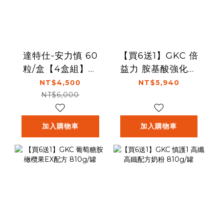
達特仕-安力慎 60
【買6送1】GKC 倍
粒/盒【4盒組】加
益力 胺基酸強化配
贈舒特膚AD滋養乳
方奶粉 880g/罐
NT$4,500
NT$5,940
液295ml一瓶
NT$6,000
加入購物車
加入購物車