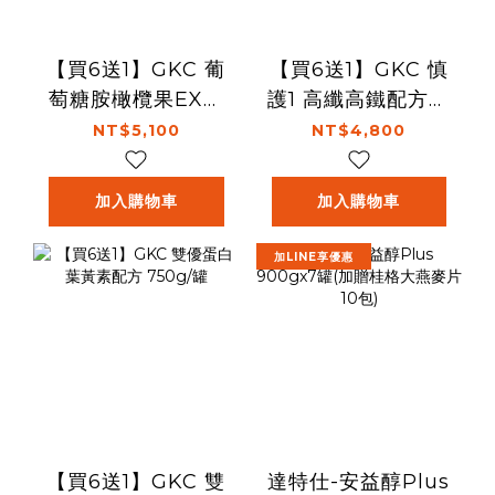
【買6送1】GKC 葡
【買6送1】GKC 慎
萄糖胺橄欖果EX配
護1 高纖高鐵配方奶
方 810g/罐
粉 810g/罐
NT$5,100
NT$4,800
加入購物車
加入購物車
加LINE享優惠
【買6送1】GKC 雙
達特仕-安益醇Plus