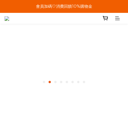
單筆結帳金額滿899🤍超取/郵寄免運費
會員加碼🤍消費回饋10%購物金
單筆結帳金額滿899🤍超取/郵寄免運費