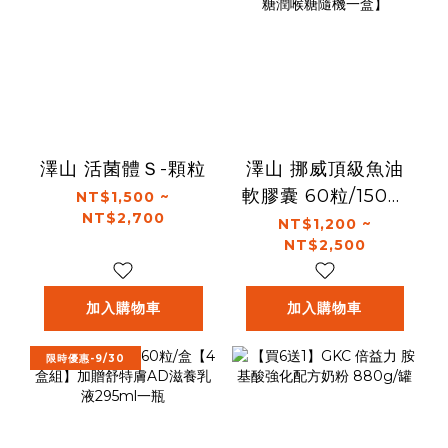
澤山 活菌體Ｓ-顆粒
澤山 挪威頂級魚油
軟膠囊 60粒/150粒
NT$1,500 ~
NT$2,700
【任買即贈寶潤無
NT$1,200 ~
NT$2,500
糖潤喉糖隨機一
盒】
加入購物車
加入購物車
限時優惠-9/30