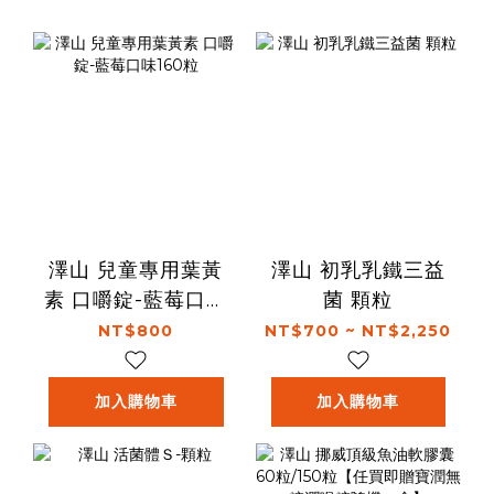
澤山 兒童專用葉黃
澤山 初乳乳鐵三益
素 口嚼錠-藍莓口味
菌 顆粒
160粒
NT$800
NT$700 ~ NT$2,250
加入購物車
加入購物車