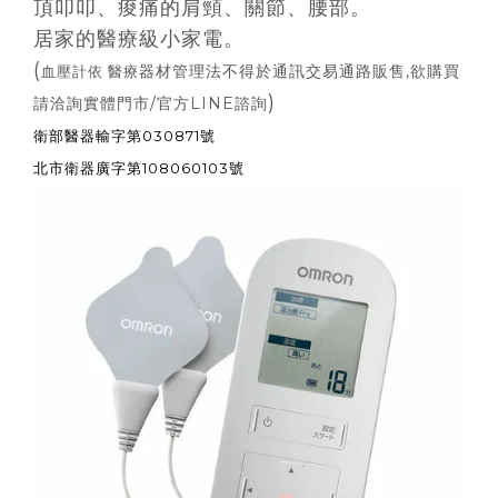
頂叩叩、痠痛的肩頸、關節、腰部。
居家的醫療級小家電。
(
器材管理法不得於
通訊交易通路販售,欲購買
血壓計依 醫療
)
請洽詢實體門市/官方LINE諮詢
衛部醫器輸字第030871號
北市衛器廣字第108060103號