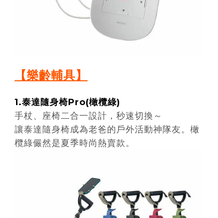
【樂齡輔具】
1.
泰達隨身椅
Pro(
橄欖綠
)
手杖、座椅二合一設計，秒速切換～
讓泰達隨身椅成為老爸的戶外活動神隊友。橄
欖綠儼然是夏季時尚熱賣款。