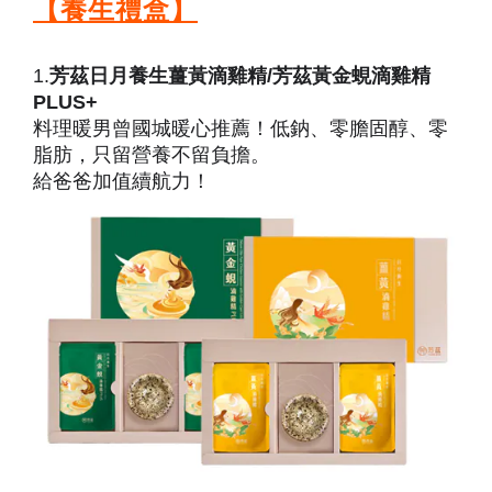
【養生禮盒】
1.
芳茲日月養生薑黃滴雞精/芳茲黃金蜆滴雞精
PLUS+
料理暖男曾國城暖心推薦！低鈉、零膽固醇、零
脂肪，只留營養不留負擔。
給爸爸加值續航力！