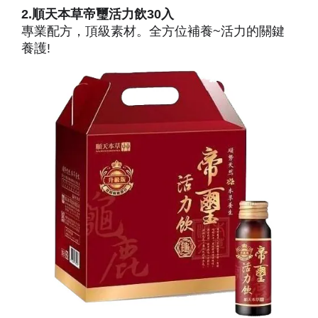
2.順天本草帝璽活力飲30入
專業配方
，
頂級素材
。
全方位補養~活力的關鍵
養護!