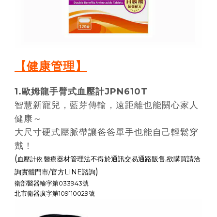
【健康管理】
1.
歐姆龍手臂式血壓計
JPN610T
智慧新寵兒，藍芽傳輸，遠距離也能關心家人
健康～
大尺寸硬式壓脈帶讓爸爸單手也能自己輕鬆穿
戴！
(
器材管理法不得於通訊交易通路販售,欲購買請洽
血壓計依 醫療
)
詢實體門市/官方LINE諮詢
衛部醫器輸字第033943號
北市衛器廣字第109110029號