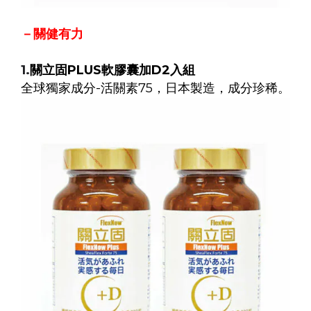
－關健有力
1.
關立固
PLUS
軟膠囊加
D2
入組
全球獨家成分-活關素75，日本製造，成分珍稀。