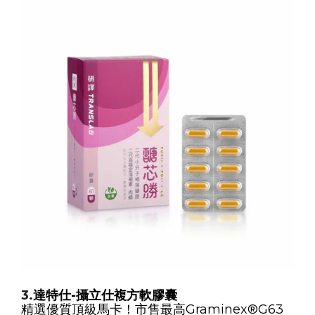
3.
達特仕
-
攝立仕複方軟膠囊
精選優質頂級馬卡！市售最高Graminex®G63