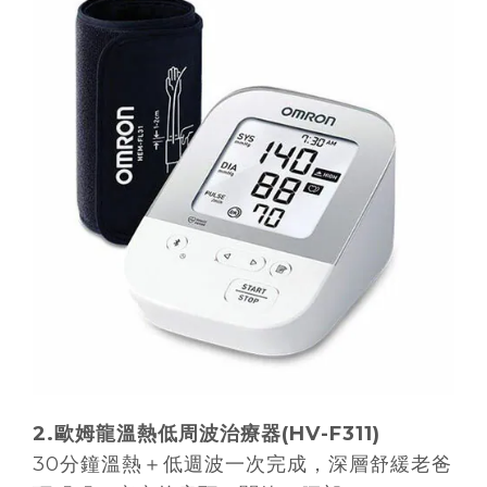
2.
歐姆龍溫熱低周波治療器
(HV-F311)
30分鐘溫熱＋低週波一次完成，深層舒緩老爸