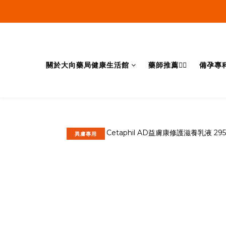
關於大向藥局健康生活館
藥師推薦👨‍⚕️
備孕專
異膚專用