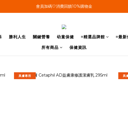
單筆結帳金額滿899🤍超取/郵寄免運費
會員加碼🤍消費回饋10%購物金
單筆結帳金額滿899🤍超取/郵寄免運費
科
勝利人生
關鍵營養
幼童保健
≡精選品牌館
≡最新
所有商品
保健資訊
異膚專用
異