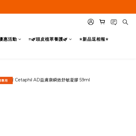
優惠活動
≡🌿頭皮植萃養護🌿
⭐新品逗相報⭐
膚專用