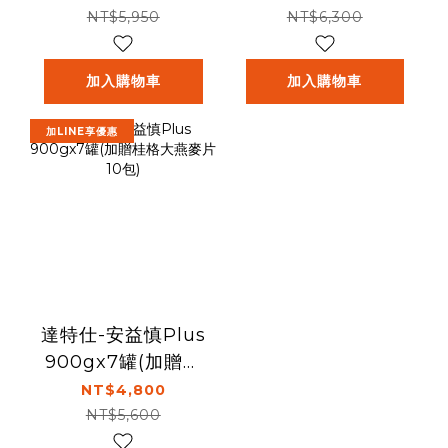
片10包)
NT$5,950
NT$6,300
加入購物車
加入購物車
加LINE享優惠
達特仕-安益慎Plus
900gx7罐(加贈桂
格大燕麥片10包)
NT$4,800
NT$5,600