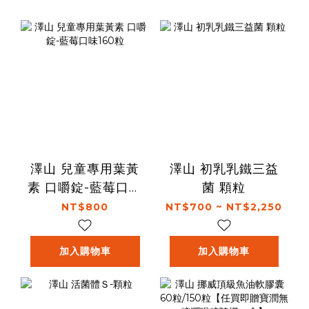
澤山 兒童專用葉黃
澤山 初乳乳鐵三益
素 口嚼錠-藍莓口味
菌 顆粒
160粒
NT$800
NT$700 ~ NT$2,250
加入購物車
加入購物車