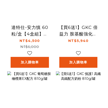
達特仕-安力慎 60
【買6送1】GKC 倍
粒/盒【4盒組】加
益力 胺基酸強化配
贈舒特膚AD滋養乳
方奶粉 880g/罐
NT$4,500
NT$5,940
液295ml一瓶
NT$6,000
加入購物車
加入購物車