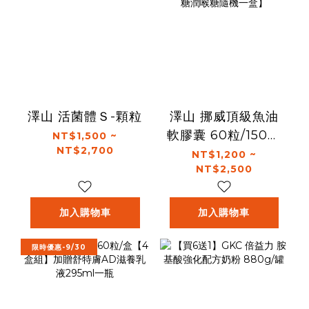
澤山 活菌體Ｓ-顆粒
澤山 挪威頂級魚油
軟膠囊 60粒/150粒
NT$1,500 ~
NT$2,700
【任買即贈寶潤無
NT$1,200 ~
NT$2,500
糖潤喉糖隨機一
盒】
加入購物車
加入購物車
限時優惠-9/30