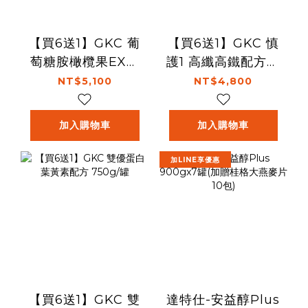
【買6送1】GKC 葡
【買6送1】GKC 慎
萄糖胺橄欖果EX配
護1 高纖高鐵配方奶
方 810g/罐
粉 810g/罐
NT$5,100
NT$4,800
加入購物車
加入購物車
加LINE享優惠
【買6送1】GKC 雙
達特仕-安益醇Plus