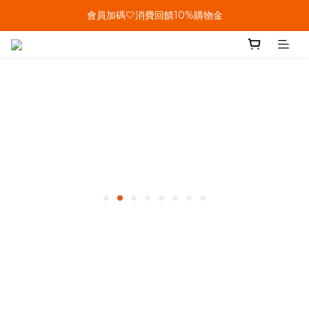
單筆結帳金額滿899🤍超取/郵寄免運費
會員加碼🤍消費回饋10%購物金
單筆結帳金額滿899🤍超取/郵寄免運費