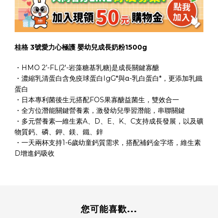
桂格 3號愛力心極護 嬰幼兒成長奶粉1500g
・HMO 2’-FL(2'-岩藻糖基乳糖)是成長關鍵寡醣
・濃縮乳清蛋白含免疫球蛋白IgG*與α-乳白蛋白*，
更添加乳鐵
蛋白
・日本專利菌後生元搭配FOS果寡醣益菌生，
雙效合一
・
全方位潛能關鍵營養素，激發幼兒學習潛能，串聯關鍵
・
多元營養素—維生素A、D、E、K、C支持成長發展，以及礦
物質鈣、磷、鉀、鎂、鐵、鋅
・一天兩杯支持1-6歲幼童鈣質需求，搭配補鈣金字塔，維生素
D增進鈣吸收
您可能喜歡...