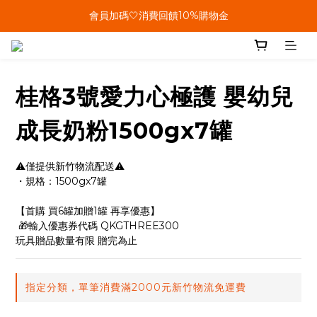
單筆結帳金額滿899🤍超取/郵寄免運費
會員加碼🤍消費回饋10%購物金
單筆結帳金額滿899🤍超取/郵寄免運費
桂格3號愛力心極護 嬰幼兒
成長奶粉1500gx7罐
⚠️僅提供新竹物流配送⚠️
・規格：1500gx7罐
【首購 買6罐加贈1罐 再享優惠】
 🎁輸入優惠券代碼 QKGTHREE300
玩具贈品數量有限 贈完為止
指定分類，單筆消費滿2000元新竹物流免運費