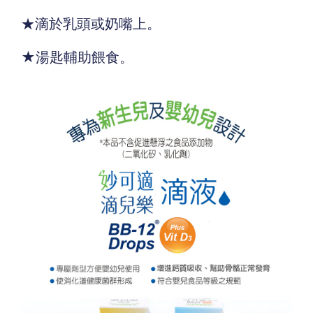
★滴於乳頭或奶嘴上。
★湯匙輔助餵食。