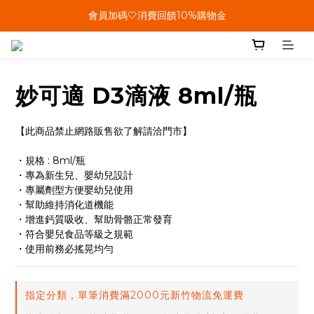
單筆結帳金額滿899🤍超取/郵寄免運費
會員加碼🤍消費回饋10%購物金
單筆結帳金額滿899🤍超取/郵寄免運費
妙可適 D3滴液 8ml/瓶
【此商品禁止網路販售欲了解請洽門市】
・規格 : 8ml/瓶
・專為新生兒、嬰幼兒設計
・專屬劑型方便嬰幼兒使用
・幫助維持消化道機能
・增進鈣質吸收、幫助骨骼正常發育
・符合嬰兒食品等級之規範
・使用前務必搖晃均勻
指定分類，單筆消費滿2000元新竹物流免運費