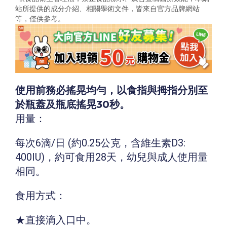
站所提供的成分介紹、相關學術文件，
皆來自官方品牌網站
等，僅供參考。
使用前務必搖晃均勻，以食指與拇指分別至
於瓶蓋及瓶底搖晃30秒。
用量：
每次6滴/日 (約0.25公克，含維生素D3:
400IU
)，約可食用28天，幼兒與成人使用量
相同。
食用方式：
★直接滴入口中。