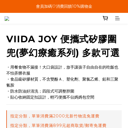
會員加碼🤍消費回饋10%購物金
單筆結帳金額滿899🤍超取/郵寄免運費
單筆結帳金額滿899🤍超取/郵寄免運費
VIIDA JOY 便攜式矽膠圍
兜(夢幻療癒系列) 多款可選
・用餐食物不漏接！大口袋設計，放手讓孩子自由自在的吃飯也
不怕弄髒衣服
・食品級矽膠材質，不含雙酚Ａ、塑化劑、聚氯乙烯、鉛和三聚
氰胺
・防水防油好清洗；四段式可調整脖圍
・貼心收納固定扣設計，輕巧便攜不佔媽媽包空間
指定分類，單筆消費滿2000元新竹物流免運費
指定分類，單筆消費滿899元超商取貨/郵寄免運費