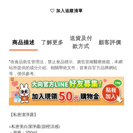
加入追蹤清單
送貨及付
商品描述
了解更多
顧客評價
款方式
*依食品衛生管理法，禁止食品標示、廣告宣稱醫療效能，
本網
站所提供的成分介紹、相關學術文件，
皆來自官方品牌網站
等，僅供參考。
【私密潔淨露】
+私密美白潔淨露(甜橙涼感)
・規格：250ml