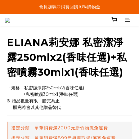
單筆結帳金額滿899🤍超取/郵寄免運費
會員加碼🤍消費回饋10%購物金
單筆結帳金額滿899🤍超取/郵寄免運費
ELIANA莉安娜 私密潔淨
露250mlx2(香味任選)+私
密噴霧30mlx1(香味任選)
・規格：私密潔淨露250mlx2(香味任選)
             +私密噴霧30mlx1(香味任選)
※ 贈品數量有限，贈完為止
     贈完將會以其他贈品替代
指定分類，單筆消費滿2000元新竹物流免運費
指定分類，單筆消費滿899元超商取貨/郵寄免運費