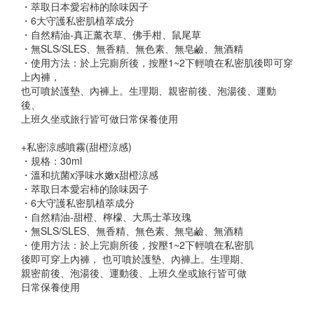
・萃取日本愛宕柿的除味因子
・6大守護私密肌植萃成分
・自然精油-真正薰衣草、佛手柑、鼠尾草
・無SLS/SLES、無香精、無色素、無皂鹼、無酒精
・使用方法：於上完廁所後，按壓1~2下輕噴在私密肌後即可穿
上內褲，
也可噴於護墊、內褲上。生理期、親密前後、泡湯後、運動
後、
上班久坐或旅行皆可做日常保養使用
+私密涼感噴霧(甜橙涼感)
・規格：30ml
・溫和抗菌x淨味水嫩x甜橙涼感
・萃取日本愛宕柿的除味因子
・6大守護私密肌植萃成分
・自然精油-甜橙、檸檬、大馬士革玫瑰
・無SLS/SLES、無香精、無色素、無皂鹼、無酒精
・使用方法：於上完廁所後，按壓1~2下輕噴在私密肌
後即可穿上內褲， 也可噴於護墊、內褲上。生理期、
親密前後、泡湯後、運動後、上班久坐或旅行皆可做
日常保養使用