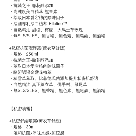
・抗菌之王-繖花醇添加
・高純度美白精萃-熊果素
・萃取日本愛宕柿的除味因子
・法國專利淨白植萃-Etioline™
・自然精油-甜橙、檸檬、大馬士革玫瑰
・無SLS/SLES、無香精、無色素、無皂鹼、無酒精
+私密抗菌潔淨露(薰衣草舒緩)
・規格：250ml
・抗菌之王-繖花醇添加
・萃取日本愛宕柿的除味因子
・歐盟認證金盞花植萃
・積雪草萃取、比菲德氏菌添加提升私密肌舒適
・自然精油-真正薰衣草、佛手柑、鼠尾草
・無SLS/SLES、無香精、無色素、無皂鹼、無酒精
【私密噴霧】
+私密舒緩噴霧(薰衣草舒緩)
・規格：30ml
・溫和抗菌x淨味水嫩x無涼感