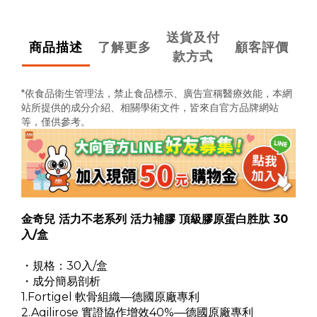
送貨及付
商品描述
了解更多
顧客評價
款方式
*依食品衛生管理法，禁止食品標示、廣告宣稱醫療效能，
本網
站所提供的成分介紹、相關學術文件，
皆來自官方品牌網站
等，僅供參考。
金奇兒 活力不老系列 活力補膠 頂級膠原蛋白胜肽 30
入/盒
・規格：30入/盒
・成分簡易剖析
1.Fortigel 軟骨組織—德國原廠專利
2.Agilirose 實證協作增效40%—德國原廠專利