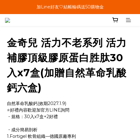
單筆結帳金額滿899🤍超取/郵寄免運費
加Line好友🤍結帳輸碼送50購物金
會員加碼🤍消費回饋10%購物金
單筆結帳金額滿899🤍超取/郵寄免運費
金奇兒 活力不老系列 活力
補膠頂級膠原蛋白胜肽30
入x7盒(加贈自然革命乳酸
鈣六盒)
自然革命乳酸鈣(效期2027.1.9)
⭐好禮內容歡迎加官方LINE詢問
・規格：30入x7盒+2好禮
・成分簡易剖析
1.Fortigel 軟骨組織—德國原廠專利