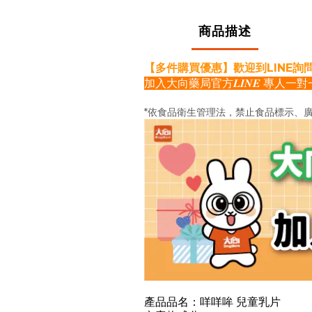
商品描述
【
多件購買優惠
】歡迎到LINE詢
加入大向藥局官方𝑳𝑰𝑵𝑬 專⼈一
*依食品衛生管理法，禁止食品標示、
產品品名：咩咩哞 兒童乳片