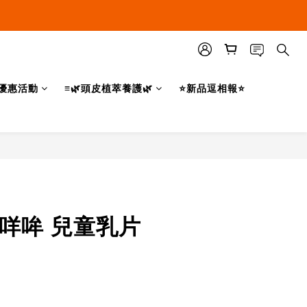
優惠活動
≡🌿頭皮植萃養護🌿
⭐新品逗相報⭐
立即購買
咩咩哞 兒童乳片