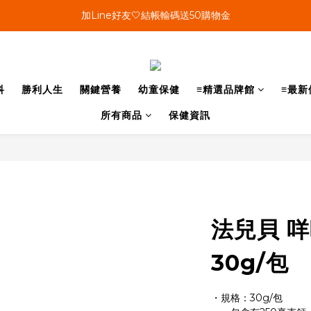
單筆結帳金額滿899🤍超取/郵寄免運費
加Line好友🤍結帳輸碼送50購物金
會員加碼🤍消費回饋10%購物金
單筆結帳金額滿899🤍超取/郵寄免運費
科
勝利人生
關鍵營養
幼童保健
≡精選品牌館
≡最新
所有商品
保健資訊
法兒貝 
30g/包
・規格：30g/包