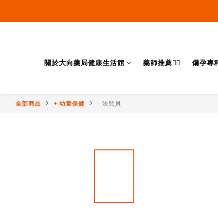
關於大向藥局健康生活館
藥師推薦👨‍⚕️
備孕專
全部商品
+ 幼童保健
- 法兒貝