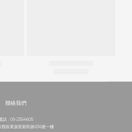
聯絡我們
電話 : 05-2354605
義市西區美源里新民路636號一樓