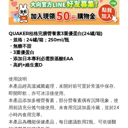
QUAKER桂格完膳營養素3重優蛋白(24罐/箱)
・規格 : 24罐/箱；250ml/瓶
・無糖不甜
・3重優蛋白
・添加日本專利必需胺基酸EAA
・高鈣+維生素D
使用說明 :
本產品經高溫滅菌處理，未開封前可置於常溫中保存。
即開即飲，亦可冰涼後使用。
本產品添加多種營養素，部分營養素偶有沉降現象，使
用前請充分搖勻後使用。未食用完請加蓋冷藏，並於24
小時內食用完畢。
本產品為機能保健產品，每日建議飲用2瓶。可依循醫