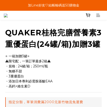
單筆結帳金額滿899🤍超取/郵寄免運費
加Line好友🤍結帳輸碼送50購物金
會員加碼🤍消費回饋10%購物金
單筆結帳金額滿899🤍超取/郵寄免運費
QUAKER桂格完膳營養素3
重優蛋白(24罐/箱)加贈3罐
⭐ 一箱加贈3罐⭐
⚠️限宅配，一筆訂單最多2箱⚠️
・規格 : 24罐/箱；250ml/瓶
・無糖不甜
・3重優蛋白
・添加日本專利必需胺基酸EAA
・高鈣+維生素D
指定分類，單筆消費滿2000元新竹物流免運費